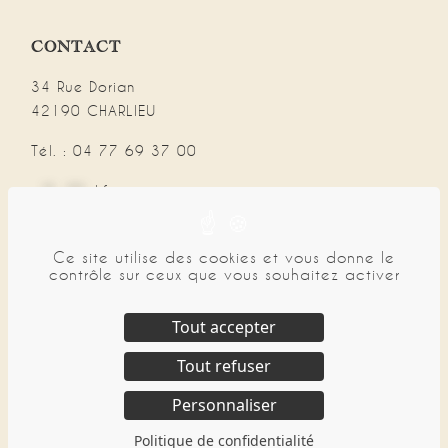
CONTACT
34 Rue Dorian
42190 CHARLIEU
Tél. : 04 77 69 37 00
in
**
@
***
ol.fr
Ce site utilise des cookies et vous donne le
NAVIGATION
contrôle sur ceux que vous souhaitez activer
CGV
Mentions légales
Tout accepter
Politique de confidentialité
Tout refuser
Plan de site
Personnaliser
Politique de confidentialité
©
LÉTOL
– 2025 – Création du site :