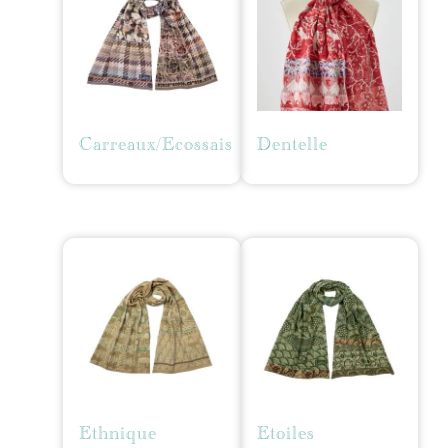
Carreaux/Ecossais
Dentelle
Ethnique
Etoiles