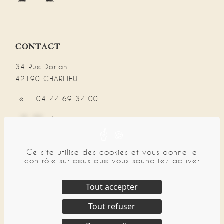
CONTACT
34 Rue Dorian
42190 CHARLIEU
Tél. : 04 77 69 37 00
in
**
@
***
ol.fr
Ce site utilise des cookies et vous donne le
NAVIGATION
contrôle sur ceux que vous souhaitez activer
CGV
Mentions légales
Tout accepter
Politique de confidentialité
Tout refuser
Plan de site