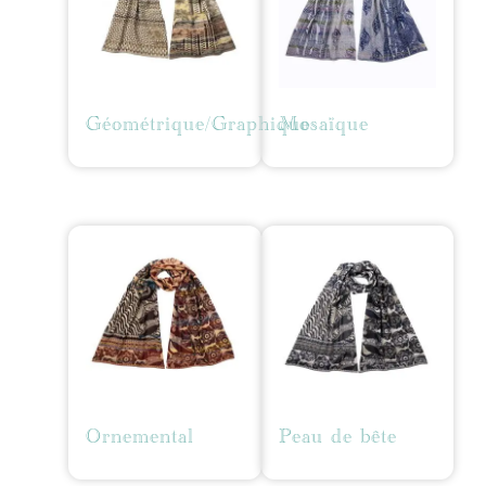
Géométrique/Graphique
Mosaïque
Ornemental
Peau de bête