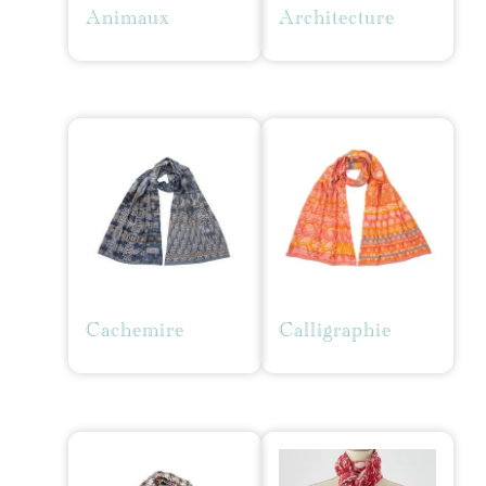
Animaux
Architecture
Cachemire
Calligraphie