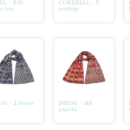
EL – K01
CORDELIA – 5
e iris
sortilège
GO – 2 denim
DIEGO – 201
paprika