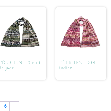
FÉLICIEN – 2 nuit
FÉLICIEN – 801
de jade
indien
6
→