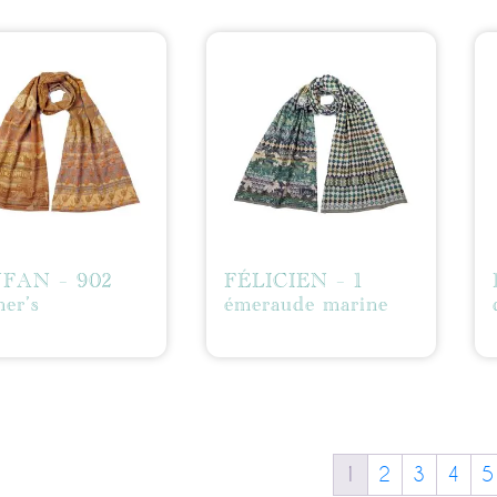
FAN – 902
FÉLICIEN – 1
her’s
émeraude marine
1
2
3
4
5