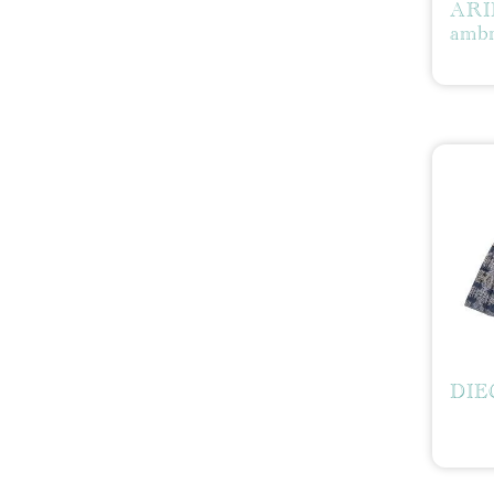
ARI
ambr
DIE