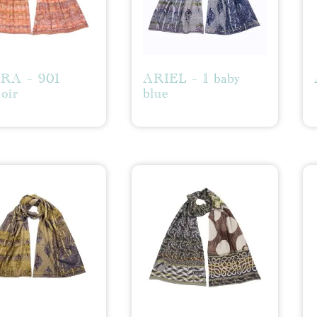
RA – 901
ARIEL – 1 baby
oir
blue