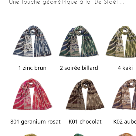
Une touche géométrique à la “De Staël”…
1 zinc brun
2 soirée billard
4 kaki
801 geranium rosat
K01 chocolat
K02 aube