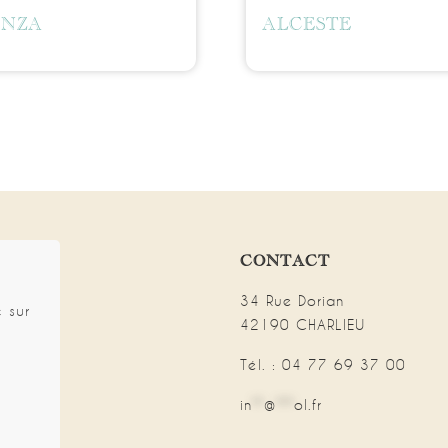
ANZA
ALCESTE
CONTACT
34 Rue Dorian
 sur
42190 CHARLIEU
Tél. : 04 77 69 37 00
in
**
@
***
ol.fr