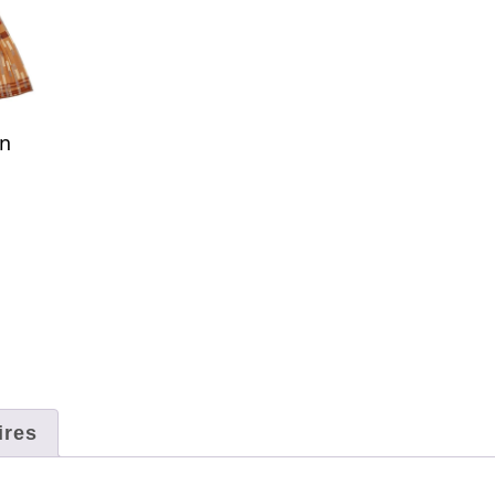
en
ires